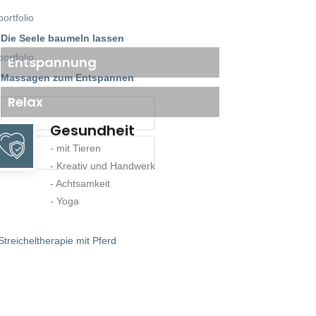
Die Seele baumeln lassen
Entspannung
Massagen zum Entspannen
Relax
MEHR INFORMATIONEN
Gesundheit
- mit Tieren
MEHR INFORMATIONEN
- Kreativ und Handwerk
- Achtsamkeit
- Yoga