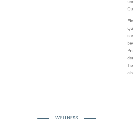
un
Qu
Ei
Qu
so
be
Pre
de
Tie
als
WELLNESS