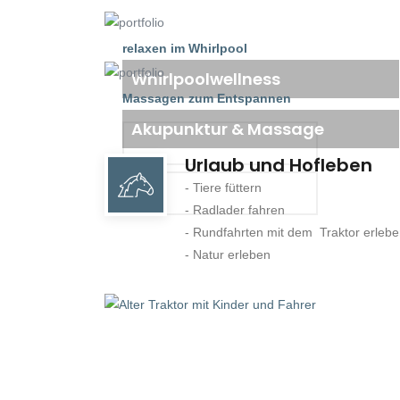
relaxen im Whirlpool
Whirlpoolwellness
Massagen zum Entspannen
Akupunktur & Massage
MEHR INFORMATIONEN
Urlaub und Hofleben
- Tiere füttern
MEHR INFORMATIONEN
- Radlader fahren
- Rundfahrten mit dem Traktor erleb
- Natur erleben