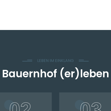
LEBEN IM EINKLANG
Bauernhof (er)leben
02
03