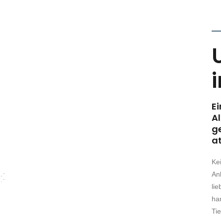
Ei
Al
g
a
Ke
An
lie
ha
Ti